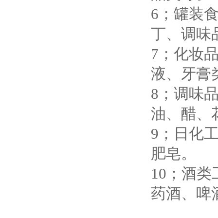
6；罐装
丁、调味
7；化妆
液、牙膏
8；调味
油、醋、
9；日化
肥皂。
10；酒类
药酒、
啤